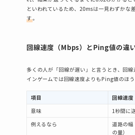
といわれているため、20msは一見わずかな
す
。
回線速度（Mbps）とPing値の違
多くの人が「回線が遅い」と言うとき、回線
インゲームでは回線速度よりもPing値のほ
項目
回線速度
意味
1秒間に
例えるなら
道路の幅
の量）