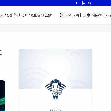
ラグを解決するPing重視の正解
【2026年7月】工事不要WiF
光
ハルト