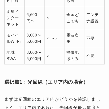
ビ回線
ら可
衛星イ
6,600
全国ど
アンテ
ンター
○
円〜
こでも
ナ設置
ネット
モバイ
3,000〜
電波次
△〜○
不要
ルWi-Fi
5,000円
第
地域
3,000〜
提供地
○
不要
BWA
5,000円
域のみ
選択肢1：光回線（エリア内の場合）
まずは光回線のエリア内かどうかを確認しまし
ょう。エリア内であれば、光回線が最も速度と