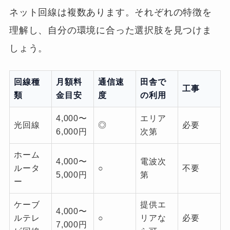
ネット回線は複数あります。それぞれの特徴を
理解し、自分の環境に合った選択肢を見つけま
しょう。
回線種
月額料
通信速
田舎で
工事
類
金目安
度
の利用
4,000〜
エリア
光回線
◎
必要
6,000円
次第
ホーム
4,000〜
電波次
ルータ
○
不要
5,000円
第
ー
ケーブ
提供エ
4,000〜
ルテレ
○
リアな
必要
7,000円