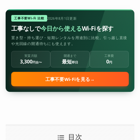
工事不要Wi-Fi 比較
2026年8月1日更新
工事なしで
今日から使える
Wi-Fiを探す
置き型・持ち運び・短期レンタルを用途別に比較。引っ越し直後
や光回線の開通待ちにも使えます。
実質月額
開通まで
工事費
3,300
最短
0
円台〜
即日
円
工事不要Wi-Fiを見る
→
目次