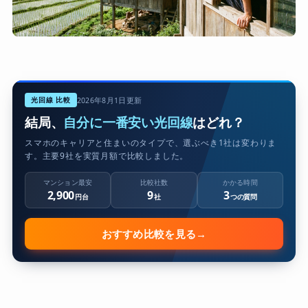
光回線 比較
2026年8月1日更新
結局、
自分に一番安い光回線
はどれ？
スマホのキャリアと住まいのタイプで、選ぶべき1社は変わりま
す。主要9社を実質月額で比較しました。
マンション最安
比較社数
かかる時間
2,900
9
3
円台
社
つの質問
おすすめ比較を見る
→