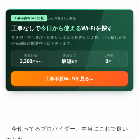
工事不要Wi-Fi 比較
2026年8月1日更新
工事なしで
今日から使える
Wi-Fiを探す
置き型・持ち運び・短期レンタルを用途別に比較。引っ越し直後
や光回線の開通待ちにも使えます。
実質月額
開通まで
工事費
3,300
最短
0
円台〜
即日
円
工事不要Wi-Fiを見る
→
「今使ってるプロバイダー、本当にこれで良い