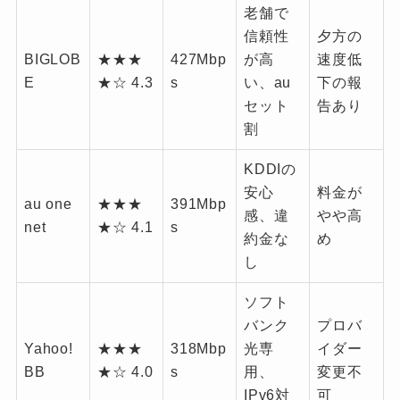
老舗で
信頼性
夕方の
BIGLOB
★★★
427Mbp
が高
速度低
E
★☆ 4.3
s
い、au
下の報
セット
告あり
割
KDDIの
安心
料金が
au one
★★★
391Mbp
感、違
やや高
net
★☆ 4.1
s
約金な
め
し
ソフト
バンク
プロバ
Yahoo!
★★★
318Mbp
光専
イダー
BB
★☆ 4.0
s
用、
変更不
IPv6対
可