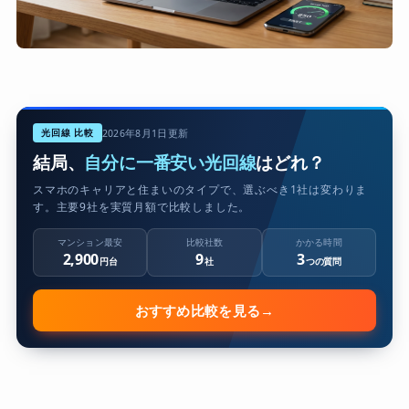
光回線 比較
2026年8月1日更新
結局、
自分に一番安い光回線
はどれ？
スマホのキャリアと住まいのタイプで、選ぶべき1社は変わりま
す。主要9社を実質月額で比較しました。
マンション最安
比較社数
かかる時間
2,900
9
3
円台
社
つの質問
おすすめ比較を見る
→