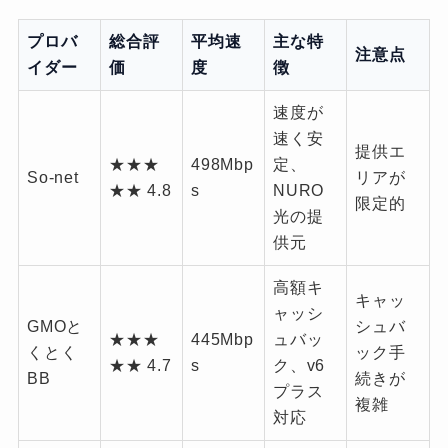
プロバ
総合評
平均速
主な特
注意点
イダー
価
度
徴
速度が
速く安
提供エ
★★★
498Mbp
定、
So-net
リアが
★★ 4.8
s
NURO
限定的
光の提
供元
高額キ
キャッ
ャッシ
GMOと
シュバ
★★★
445Mbp
ュバッ
くとく
ック手
★★ 4.7
s
ク、v6
BB
続きが
プラス
複雑
対応