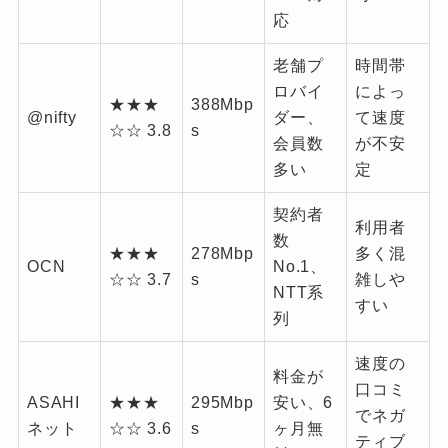
応
老舗プ
時間帯
ロバイ
によっ
★★★
388Mbp
@nifty
ダー、
て速度
☆☆ 3.8
s
会員数
が不安
多い
定
契約者
利用者
数
★★★
278Mbp
多く混
OCN
No.1、
☆☆ 3.7
s
雑しや
NTT系
すい
列
速度の
料金が
口コミ
ASAHI
★★★
295Mbp
安い、6
でネガ
ネット
☆☆ 3.6
s
ヶ月無
ティブ