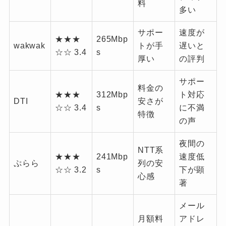
料
多い
サポー
速度が
★★★
265Mbp
wakwak
トが手
遅いと
☆☆ 3.4
s
厚い
の評判
サポー
料金の
★★★
312Mbp
ト対応
DTI
安さが
☆☆ 3.4
s
に不満
特徴
の声
夜間の
NTT系
★★★
241Mbp
速度低
ぷらら
列の安
☆☆ 3.2
s
下が顕
心感
著
メール
月額料
アドレ