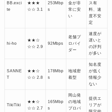
BB.exci
★★★
253Mbp
金が非
ス有
te
☆☆ 3.1
s
常に安
料、速
い
度不安
定
速度が
老舗プ
★★☆
遅いと
hi-ho
92Mbps
ロバイ
☆☆ 2.9
の評判
ダー
が多い
知名度
SANNE
★★☆
178Mbp
地域密
が低く
T
☆☆ 2.8
s
着型
情報少
ない
岡山発
提供エ
★★☆
165Mbp
の地域
TikiTiki
リアが
☆☆ 2.7
s
プロバ
限定的