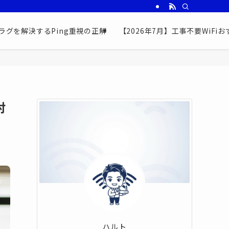
ラグを解決するPing重視の正解
【2026年7月】工事不要WiF
対
ハルト