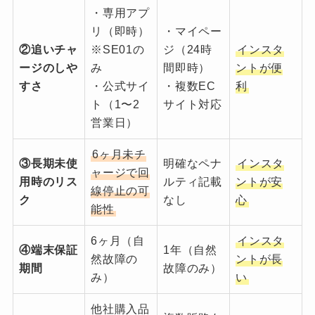
・専用アプ
リ（即時）
・マイペー
②追いチャ
※SE01の
ジ（24時
インスタ
ージのしや
み
間即時）
ントが便
すさ
・公式サイ
・複数EC
利
ト（1〜2
サイト対応
営業日）
6ヶ月未チ
③長期未使
明確なペナ
インスタ
ャージで回
用時のリス
ルティ記載
ントが安
線停止の可
ク
なし
心
能性
6ヶ月（自
インスタ
④端末保証
1年（自然
然故障の
ントが長
期間
故障のみ）
み）
い
他社購入品