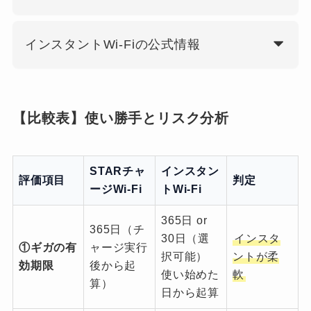
インスタントWi-Fiの公式情報
【比較表】使い勝手とリスク分析
STARチャ
インスタン
評価項目
判定
ージWi-Fi
トWi-Fi
365日 or
365日（チ
30日（選
インスタ
①ギガの有
ャージ実行
択可能）
ントが柔
効期限
後から起
使い始めた
軟
算）
日から起算