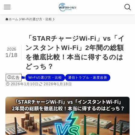
ホーム
Wi-Fiの選び方・比較
「STARチャージWi-Fi」vs「イ
ンスタントWi-Fi」2年間の総額
2026
1/18
を徹底比較！本当に得するのは
どっち？
広告
Wi-Fiの選び方・比較
通信トラブル・速度改善
2026年1月10日
2026年1月18日