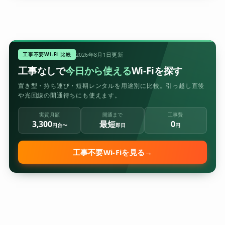
工事不要Wi-Fi 比較
2026年8月1日更新
工事なしで
今日から使える
Wi-Fiを探す
置き型・持ち運び・短期レンタルを用途別に比較。引っ越し直後
や光回線の開通待ちにも使えます。
実質月額
開通まで
工事費
3,300
最短
0
円台〜
即日
円
工事不要Wi-Fiを見る
→