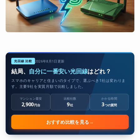
光回線 比較
2026年8月1日更新
結局、
自分に一番安い光回線
はどれ？
スマホのキャリアと住まいのタイプで、選ぶべき1社は変わりま
す。主要9社を実質月額で比較しました。
マンション最安
比較社数
かかる時間
2,900
9
3
円台
社
つの質問
おすすめ比較を見る
→