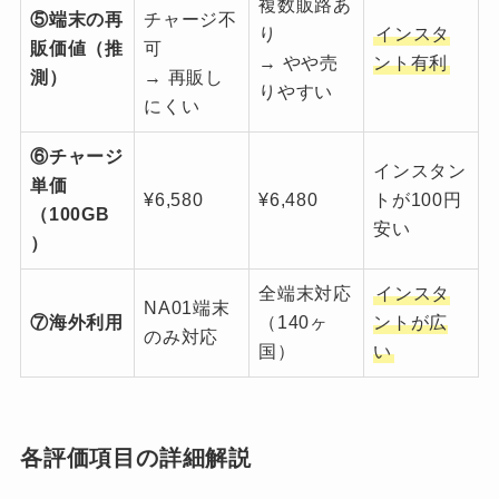
複数販路あ
⑤端末の再
チャージ不
り
インスタ
販価値（推
可
→ やや売
ント有利
測）
→ 再販し
りやすい
にくい
⑥チャージ
インスタン
単価
¥6,580
¥6,480
トが100円
（100GB
安い
）
全端末対応
インスタ
NA01端末
⑦海外利用
（140ヶ
ントが広
のみ対応
国）
い
各評価項目の詳細解説