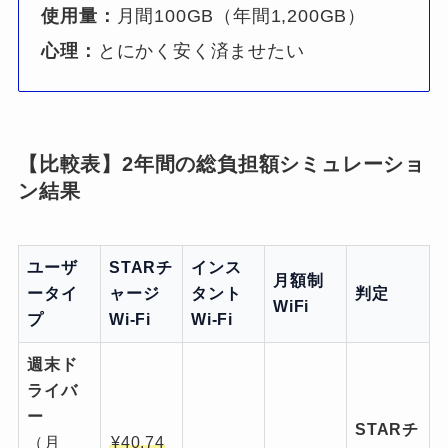
使用量：
月間100GB（年間1,200GB）
心理：
とにかく安く済ませたい
【比較表】2年間の総負担額シミュレーショ
ン結果
ユーザ
STARチ
インス
月額制
ータイ
ャージ
タント
判定
WiFi
プ
Wi-Fi
Wi-Fi
週末ド
ライバ
ー
STARチ
（月
¥40,74