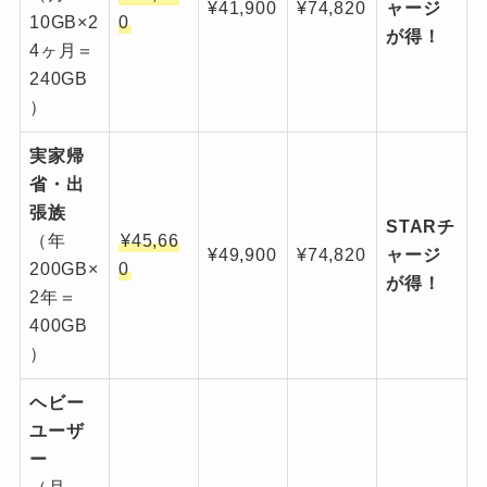
¥41,900
¥74,820
ャージ
10GB×2
0
が得！
4ヶ月＝
240GB
）
実家帰
省・出
張族
STARチ
（年
¥45,66
¥49,900
¥74,820
ャージ
200GB×
0
が得！
2年＝
400GB
）
ヘビー
ユーザ
ー