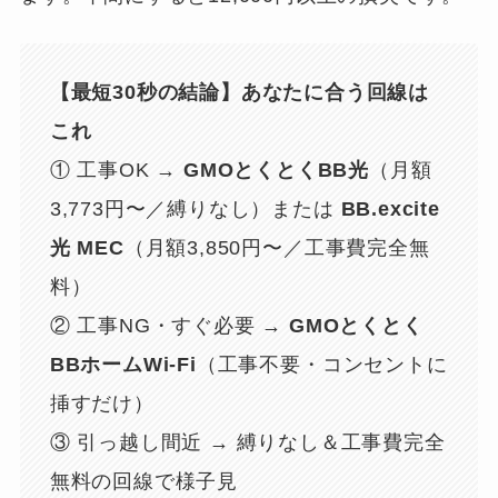
【最短30秒の結論】あなたに合う回線は
これ
① 工事OK →
GMOとくとくBB光
（月額
3,773円〜／縛りなし）または
BB.excite
光 MEC
（月額3,850円〜／工事費完全無
料）
② 工事NG・すぐ必要 →
GMOとくとく
BBホームWi-Fi
（工事不要・コンセントに
挿すだけ）
③ 引っ越し間近 → 縛りなし＆工事費完全
無料の回線で様子見