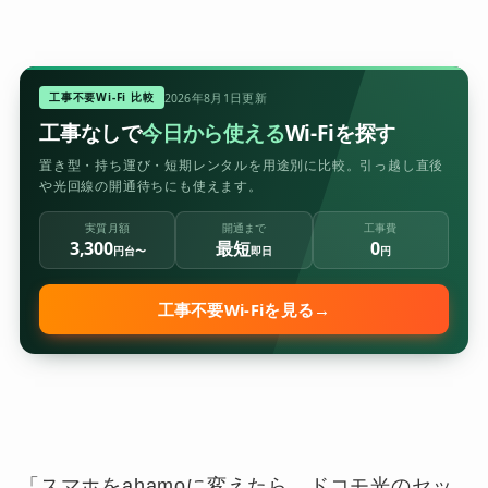
工事不要Wi-Fi 比較
2026年8月1日更新
工事なしで
今日から使える
Wi-Fiを探す
置き型・持ち運び・短期レンタルを用途別に比較。引っ越し直後
や光回線の開通待ちにも使えます。
実質月額
開通まで
工事費
3,300
最短
0
円台〜
即日
円
工事不要Wi-Fiを見る
→
「スマホをahamoに変えたら、ドコモ光のセッ