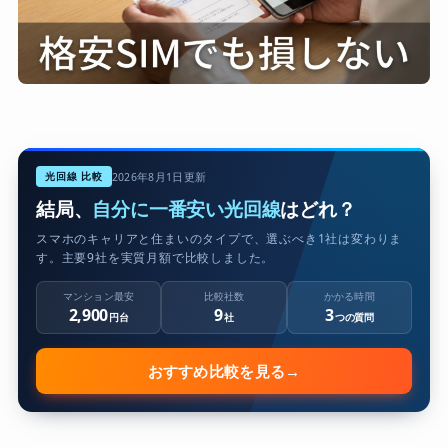
光回線 比較
2026年8月1日更新
結局、
自分に一番安い光回線
はどれ？
スマホのキャリアと住まいのタイプで、選ぶべき1社は変わりま
す。主要9社を実質月額で比較しました。
マンション最安
比較社数
かかる時間
2,900
9
3
円台
社
つの質問
おすすめ比較を見る
→