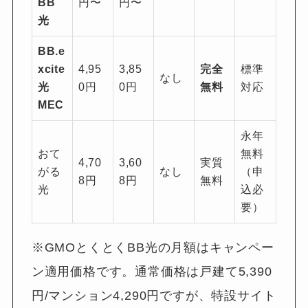
BB
円〜
円〜
光
BB.e
xcite
4,95
3,85
完全
標準
なし
光
0円
0円
無料
対応
MEC
永年
おて
無料
4,70
3,60
実質
がる
なし
（申
8円
8円
無料
光
込必
要）
※GMOとくとくBB光の月額はキャンペー
ン適用価格です。通常価格は戸建て5,390
円/マンション4,290円ですが、特設サイト