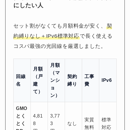
にしたい人
セット割がなくても月額料金が安く、
契
約縛りなし＋IPv6標準対応
で長く使える
コスパ最強の光回線を厳選しました。
月額
月額
（マ
回線
（戸
契約
工事
ンシ
IPv6
名
建
縛り
費
ョ
て）
ン）
GMO
とく
4,81
3,77
実質
標準
とく
8
3
なし
無料
対応