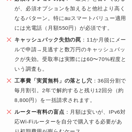
が、必須オプションを加えると他社より高く
なるパターン。特にauスマートバリュー適用
には光電話（月額550円）が必須です。
キャッシュバック失効の罠
：11か月後にメー
ルで申請→見逃すと数万円のキャッシュバッ
クが失効。受取率は実際には60〜70%程度と
いう調査も。
工事費「実質無料」の落とし穴
：36回分割で
毎月割引。2年で解約すると残り12回分（約
8,800円）を一括請求されます。
ルーター有料の盲点
：月額は安いが、IPv6対
応Wi-Fiルーターを自分で購入する必要があ
り初期費用が膨らむケース。