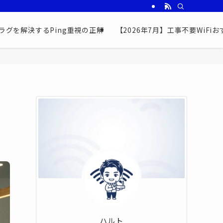
ラグを解決するPing重視の正解
【2026年7月】工事不要WiF
リ
ハルト