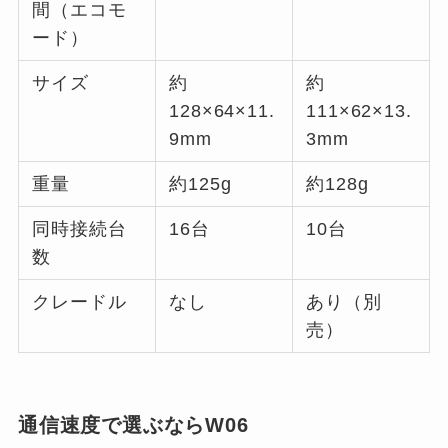
間（エコモ
ード）
サイズ
約
約
128×64×11.
111×62×13.
9mm
3mm
重量
約125g
約128g
同時接続台
16台
10台
数
クレードル
なし
あり（別
売）
通信速度で選ぶならW06