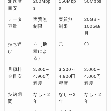
測速度
200Mbp
150Mbp
50Mbps
目安
s
s
データ
実質無
実質無
20GB～
容量
制限
制限
100GB/
月
持ち運
△（機
◯
◯
び
種によ
る）
月額料
3,300～
3,300～
2,000～
金目安
4,900円
4,900円
4,000円
程度
程度
程度
契約期
なし～2
なし～2
なし～2
間
年
年
年