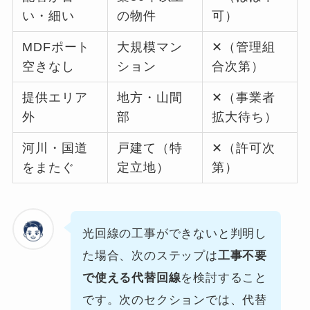
い・細い
の物件
可）
MDFポート
大規模マン
✕（管理組
空きなし
ション
合次第）
提供エリア
地方・山間
✕（事業者
外
部
拡大待ち）
河川・国道
戸建て（特
✕（許可次
をまたぐ
定立地）
第）
光回線の工事ができないと判明し
た場合、次のステップは
工事不要
で使える代替回線
を検討すること
です。次のセクションでは、代替