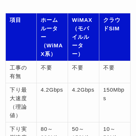
項目
ホーム
WiMAX
クラウ
ルータ
（モバ
ドSIM
ー
イルル
（WiMA
ータ
X系）
ー）
工事の
不要
不要
不要
有無
下り最
4.2Gbps
4.2Gbps
150Mbp
大速度
s
（理論
値）
下り実
80～
50～
10～