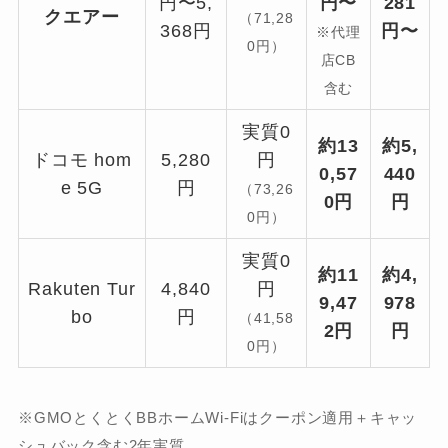
円〜5,
円〜
281
クエアー
（71,28
368円
円〜
※代理
0円）
店CB
含む
実質0
約13
約5,
ドコモ hom
5,280
円
0,57
440
e 5G
円
（73,26
0円
円
0円）
実質0
約11
約4,
Rakuten Tur
4,840
円
9,47
978
bo
円
（41,58
2円
円
0円）
※GMOとくとくBBホームWi-Fiはクーポン適用＋キャッ
シュバック含む2年実質