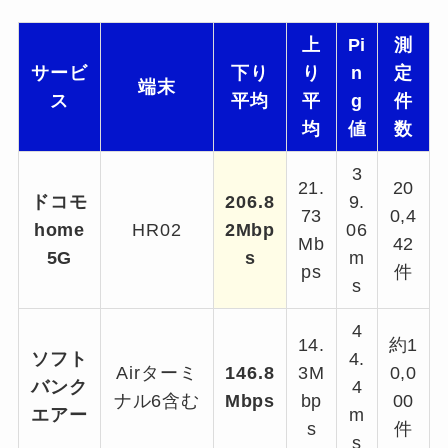
上
Pi
測
サービ
下り
り
n
定
端末
ス
平均
平
g
件
均
値
数
3
21.
20
ドコモ
206.8
9.
73
0,4
home
HR02
2Mbp
06
Mb
42
5G
s
m
ps
件
s
4
14.
約1
ソフト
4.
Airターミ
146.8
3M
0,0
バンク
4
ナル6含む
Mbps
bp
00
エアー
m
s
件
s