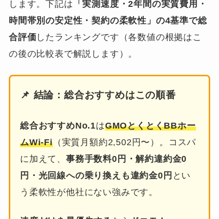
します。下記は
「実測速度・2年間の実質費用・
時間帯別の安定性・契約の柔軟性」の4基準で総
合評価
したランキングです（各数値の根拠はこ
の後の比較表で解説します）。
📌 結論：総合おすすめはこの順番
総合おすすめNo.1
は
GMOとくとくBBホー
ムWi-Fi
（実質月額約2,502円〜）。コスパ
に加えて、
事務手数料0円・解約違約金0
円・光回線への乗り換えも違約金0円
とい
う柔軟性が他社にない強みです。