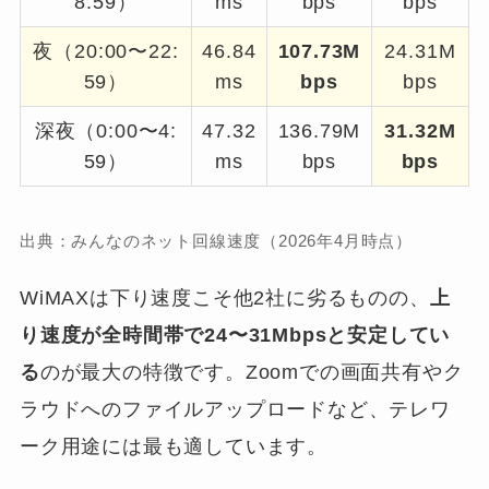
8:59）
ms
bps
bps
夜（20:00〜22:
46.84
107.73M
24.31M
59）
ms
bps
bps
深夜（0:00〜4:
47.32
136.79M
31.32M
59）
ms
bps
bps
出典：みんなのネット回線速度（2026年4月時点）
WiMAXは下り速度こそ他2社に劣るものの、
上
り速度が全時間帯で24〜31Mbpsと安定してい
る
のが最大の特徴です。Zoomでの画面共有やク
ラウドへのファイルアップロードなど、テレワ
ーク用途には最も適しています。