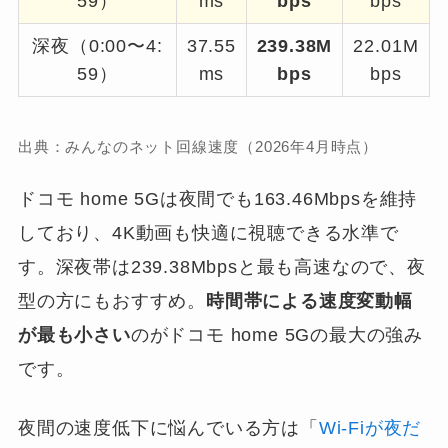
59）
ms
bps
bps
深夜（0:00〜4:
37.55
239.38M
22.01M
59）
ms
bps
bps
出典：みんなのネット回線速度（2026年4月時点）
ドコモ home 5Gは夜間でも163.46Mbpsを維持
しており、4K動画も快適に視聴できる水準で
す。深夜帯は239.38Mbpsと最も高速なので、夜
型の方にもおすすめ。
時間帯による速度変動幅
が最も小さい
のがドコモ home 5Gの最大の強み
です。
夜間の速度低下に悩んでいる方は「
Wi-Fiが夜だ