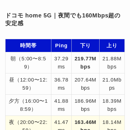
ドコモ home 5G｜夜間でも160Mbps超の
安定感
時間帯
Ping
下り
上り
朝（5:00〜8:5
37.29
219.77M
21.88M
9）
ms
bps
bps
昼（12:00〜12:
36.78
207.64M
21.0Mb
59）
ms
bps
ps
夕方（16:00〜1
41.88
186.96M
18.39M
8:59）
ms
bps
bps
夜（20:00〜22:
41.47
163.46M
18.14M