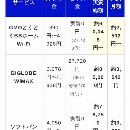
サービス
実質
金
金
月額
総額
実質0
約6
GMOとくと
390
約2,
円
0,04
くBBホーム
円〜4,
502
8
（27,72
Wi-Fi
928円
円〜
円〜
0円）
27,720
3,278
円
約8
約3,
BIGLOBE
円〜4,
5,00
540
（36回
WiMAX
928円
0円
円
分割770
円/月）
約7
8,75
実質0
4,950
0
約3,
ソフトバン
円