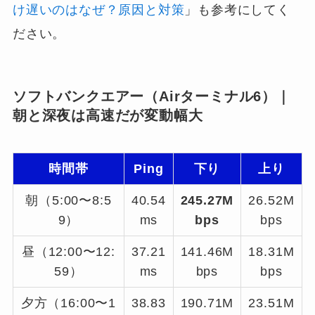
け遅いのはなぜ？原因と対策
」も参考にしてく
ださい。
ソフトバンクエアー（Airターミナル6）｜
朝と深夜は高速だが変動幅大
時間帯
Ping
下り
上り
朝（5:00〜8:5
40.54
245.27M
26.52M
9）
ms
bps
bps
昼（12:00〜12:
37.21
141.46M
18.31M
59）
ms
bps
bps
夕方（16:00〜1
38.83
190.71M
23.51M