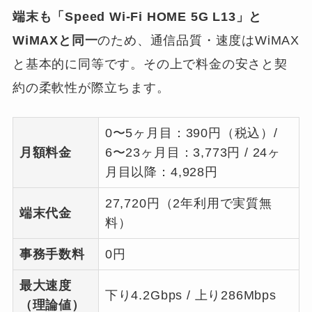
端末も「Speed Wi-Fi HOME 5G L13」と
WiMAXと同一
のため、通信品質・速度はWiMAX
と基本的に同等です。その上で料金の安さと契
約の柔軟性が際立ちます。
0〜5ヶ月目：390円（税込）/
月額料金
6〜23ヶ月目：3,773円 / 24ヶ
月目以降：4,928円
27,720円（2年利用で実質無
端末代金
料）
事務手数料
0円
最大速度
下り4.2Gbps / 上り286Mbps
（理論値）