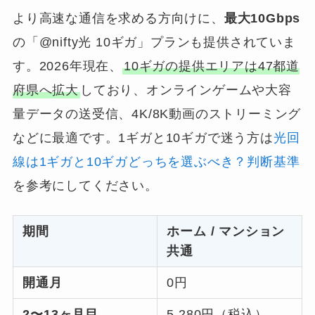
より高速な通信を求める方向けに、
最大10Gbps
の「@nifty光 10ギガ」プランも提供されていま
す。2026年現在、
10ギガの提供エリアは47都道
府県へ拡大
しており、オンラインゲームや大容
量データの送受信、4K/8K動画のストリーミング
などに最適です。1ギガと10ギガで迷う方は
光回
線は1ギガと10ギガどっちを選ぶべき？判断基準
を参考にしてください。
期間
ホーム / マンション
共通
開通月
0円
2〜13ヶ月目
5,280円（税込）