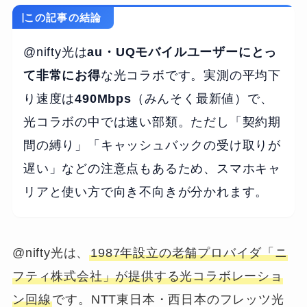
この記事の結論
@nifty光は
au・UQモバイルユーザーにとっ
て非常にお得
な光コラボです。実測の平均下
り速度は
490Mbps
（みんそく最新値）で、
光コラボの中では速い部類。ただし「契約期
間の縛り」「キャッシュバックの受け取りが
遅い」などの注意点もあるため、スマホキャ
リアと使い方で向き不向きが分かれます。
@nifty光は、
1987年設立の老舗プロバイダ「ニ
フティ株式会社」が提供する光コラボレーショ
ン回線
です。NTT東日本・西日本のフレッツ光