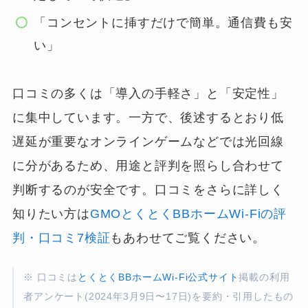
「コンセントに挿すだけで簡単。通信費も安
い」
口コミの多くは「導入の手軽さ」と「安定性」
に集中しています。一方で、後述するとおり低
遅延が重要なオンラインゲームなどでは光回線
に分があるため、用途と評判を照らし合わせて
判断するのが安全です。口コミをさらに詳しく
知りたい方は
GMOとくとくBBホームWi-Fiの評
判・口コミ7検証
もあわせてご覧ください。
※ 口コミは
とくとくBBホームWi-Fi公式サイト
掲載の利用
者アンケート(2024年3月9日〜17日)を要約・引用したもの