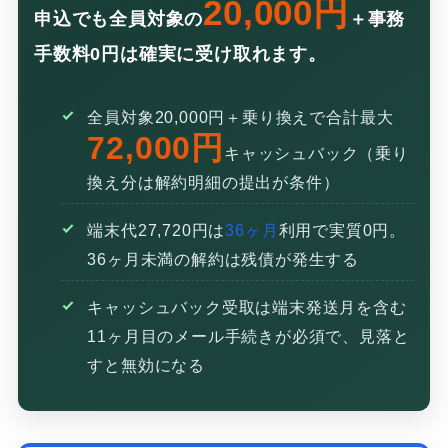
20,000円
申込でも全員対象の
＋事務
手数料0円は確実に受け取れます。
全員対象20,000円＋乗り換えで合計最大
72,000円
キャッシュバック（乗り
換え分は解約明細の提出が条件）
端末代27,720円は
36ヶ月
利用で実質0円。
36ヶ月未満の解約は残債が発生する
キャッシュバック受取は端末発送月を含む
11ヶ月目のメール手続きが必須で、見落と
すと無効になる