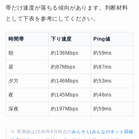
帯だけ速度が落ちる傾向があります。判断材料
として下表を参考にしてください。
時間帯
下り速度
Ping値
朝
約136Mbps
約59ms
昼
約87Mbps
約87ms
夕方
約146Mbps
約53ms
夜
約145Mbps
約46ms
深夜
約197Mbps
約59ms
※ 実測値は2026年8月時点の
みんそく(みんなのネット回線