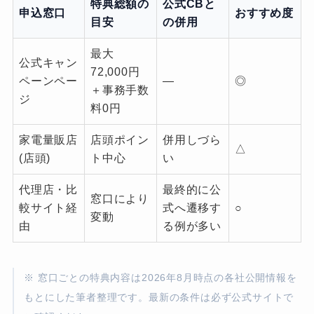
特典総額の
公式CBと
申込窓口
おすすめ度
目安
の併用
最大
公式キャン
72,000円
ペーンペー
―
◎
＋事務手数
ジ
料0円
家電量販店
店頭ポイン
併用しづら
△
(店頭)
ト中心
い
代理店・比
最終的に公
窓口により
較サイト経
式へ遷移す
○
変動
由
る例が多い
※ 窓口ごとの特典内容は2026年8月時点の各社公開情報を
もとにした筆者整理です。最新の条件は必ず公式サイトで