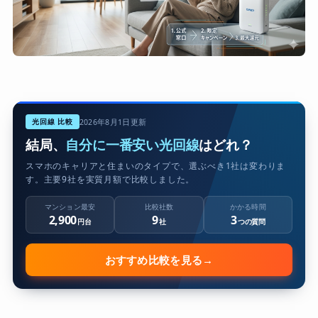
光回線 比較
2026年8月1日更新
結局、
自分に一番安い光回線
はどれ？
スマホのキャリアと住まいのタイプで、選ぶべき1社は変わりま
す。主要9社を実質月額で比較しました。
マンション最安
比較社数
かかる時間
2,900
9
3
円台
社
つの質問
おすすめ比較を見る
→