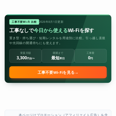
工事不要Wi-Fi 比較
2026年8月1日更新
工事なしで
今日から使える
Wi-Fiを探す
置き型・持ち運び・短期レンタルを用途別に比較。引っ越し直後
や光回線の開通待ちにも使えます。
実質月額
開通まで
工事費
3,300
最短
0
円台〜
即日
円
工事不要Wi-Fiを見る
→
本ページはプロモーション（アフィリエイト広告）を含