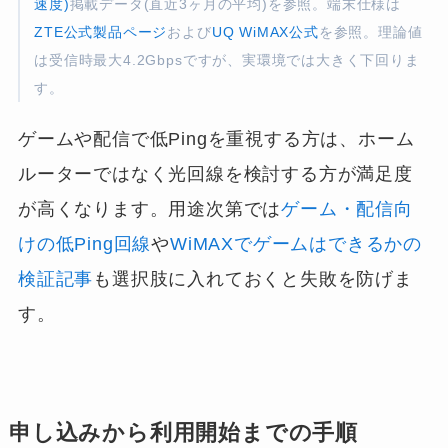
速度)
掲載データ(直近3ヶ月の平均)を参照。端末仕様は
ZTE公式製品ページ
および
UQ WiMAX公式
を参照。理論値
は受信時最大4.2Gbpsですが、実環境では大きく下回りま
す。
ゲームや配信で低Pingを重視する方は、ホーム
ルーターではなく光回線を検討する方が満足度
が高くなります。用途次第では
ゲーム・配信向
けの低Ping回線
や
WiMAXでゲームはできるかの
検証記事
も選択肢に入れておくと失敗を防げま
す。
申し込みから利用開始までの手順