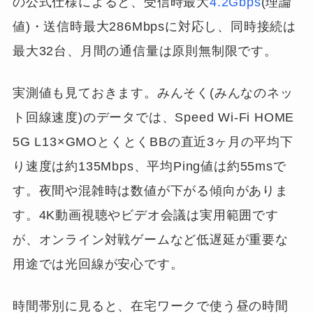
の公式仕様によると、受信時最大
4.2Gbps
(理論
値)・送信時最大286Mbpsに対応し、同時接続は
最大32台、月間の通信量は原則無制限です。
実測値も見ておきます。みんそく(みんなのネッ
ト回線速度)のデータでは、Speed Wi-Fi HOME
5G L13×GMOとくとくBBの直近3ヶ月の平均下
り速度は約135Mbps、平均Ping値は約55msで
す。夜間や混雑時は数値が下がる傾向がありま
す。4K動画視聴やビデオ会議は実用範囲です
が、オンライン対戦ゲームなど低遅延が重要な
用途では光回線が安心です。
時間帯別に見ると、在宅ワークで使う昼の時間