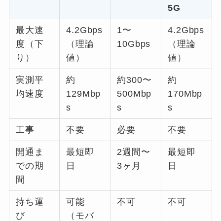
5G
最大速
4.2Gbps
1〜
4.2Gbps
度（下
（理論
10Gbps
（理論
り）
値）
値）
実測平
約
約300〜
約
均速度
129Mbp
500Mbp
170Mbp
s
s
s
工事
不要
必要
不要
開通ま
最短即
2週間〜
最短即
での期
日
3ヶ月
日
間
持ち運
可能
不可
不可
び
（モバ