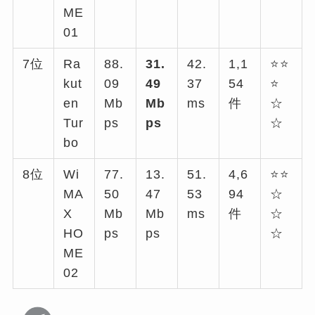
ME
01
7位
Ra
88.
31.
42.
1,1
⭐⭐
kut
09
49
37
54
⭐
en
Mb
Mb
ms
件
☆
Tur
ps
ps
☆
bo
8位
Wi
77.
13.
51.
4,6
⭐⭐
MA
50
47
53
94
☆
X
Mb
Mb
ms
件
☆
HO
ps
ps
☆
ME
02