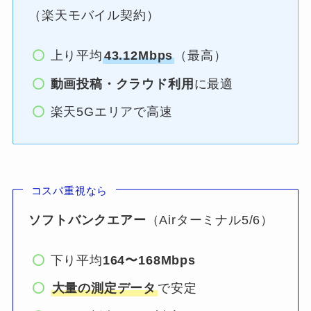
（楽天モバイル契約）
上り平均
43.12Mbps
（最高）
動画投稿・クラウド利用
に最適
楽天5Gエリアで高速
コスパ重視なら
ソフトバンクエアー
（Airターミナル5/6）
下り平均
164〜168Mbps
大量の測定データ
で安定