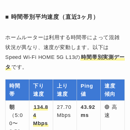
■ 時間帯別平均速度（直近3ヶ月）
ホームルーターは利用する時間帯によって混雑
状況が異なり、速度が変動します。以下は
Speed Wi-Fi HOME 5G L13の
時間帯別実測デー
タ
です。
時間
下り
上り
Ping
速度
帯
速度
速度
値
傾向
朝
134.8
27.70
43.92
🟢 高
（5:0
4
Mbps
ms
速
0〜
Mbps