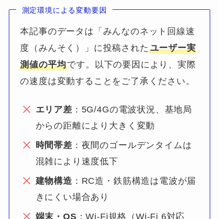
測定環境による変動要因
本記事のデータは「みんなのネット回線速
度（みんそく）」に投稿された
ユーザー実
測値の平均
です。以下の要因により、実際
の速度は変動することをご了承ください。
エリア差
：5G/4Gの電波状況、基地局
からの距離により大きく変動
時間帯差
：夜間のゴールデンタイムは
混雑により速度低下
建物構造
：RC造・鉄筋構造は電波が届
きにくい場合あり
端末・OS
：Wi-Fi規格（Wi-Fi 6対応