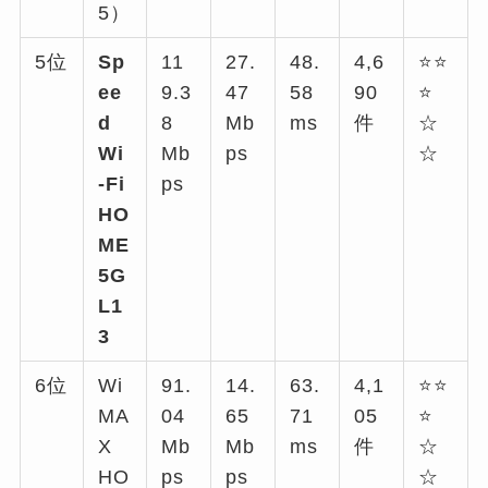
5）
5位
Sp
11
27.
48.
4,6
⭐⭐
ee
9.3
47
58
90
⭐
d
8
Mb
ms
件
☆
Wi
Mb
ps
☆
-Fi
ps
HO
ME
5G
L1
3
6位
Wi
91.
14.
63.
4,1
⭐⭐
MA
04
65
71
05
⭐
X
Mb
Mb
ms
件
☆
HO
ps
ps
☆