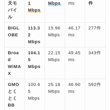
天モ
1
Mbps
ms
件
バイ
Mbps
ル
BIGL
113.3
15.96
46.17
277件
OBE
2
Mbps
ms
Mbps
Broa
104.1
22.15
49.45
343件
d
5
Mbps
ms
WiMA
Mbps
X
GMO
100.6
25.18
46.90
592件
とく
5
Mbps
ms
とく
Mbps
BB