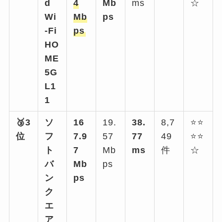
d
4
Mb
ms
☆
Wi
Mb
ps
-Fi
ps
HO
ME
5G
L1
1
🥉3
ソ
16
19.
38.
8,7
⭐⭐
位
フ
7.9
57
77
49
⭐⭐
ト
7
Mb
ms
件
☆
バ
Mb
ps
ン
ps
ク
エ
ア