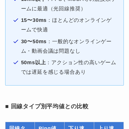
ームに最適（光回線推奨）
15〜30ms
：ほとんどのオンラインゲ
ームで快適
30〜50ms
：一般的なオンラインゲー
ム・動画会議は問題なし
50ms以上
：アクション性の高いゲーム
では遅延を感じる場合あり
■ 回線タイプ別平均値との比較
回線タ
Ping値
下り速
上り速