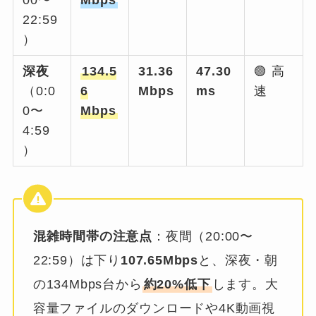
22:59
）
深夜
134.5
31.36
47.30
🟢 高
（0:0
6
Mbps
ms
速
0〜
Mbps
4:59
）
混雑時間帯の注意点
：夜間（20:00〜
22:59）は下り
107.65Mbps
と、深夜・朝
の134Mbps台から
約20%低下
します。大
容量ファイルのダウンロードや4K動画視