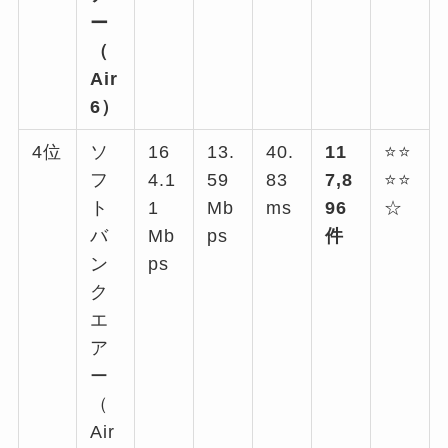
ー
（
Air
6）
4位
ソ
16
13.
40.
11
⭐⭐
フ
4.1
59
83
7,8
⭐⭐
ト
1
Mb
ms
96
☆
バ
Mb
ps
件
ン
ps
ク
エ
ア
ー
（
Air