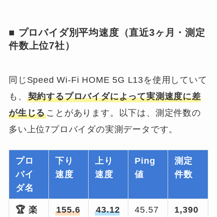
■ プロバイダ別平均速度（直近3ヶ月・測定
件数上位7社）
同じSpeed Wi-Fi HOME 5G L13を使用していて
も、
契約するプロバイダによって実測速度に差
が生じる
ことがあります。以下は、測定件数の
多い上位7プロバイダの実測データです。
プロ
下り
上り
Ping
測定
バイ
速度
速度
値
件数
ダ名
🏆 楽
155.6
43.12
45.57
1,390