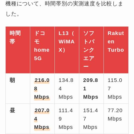
機種について、時間帯別の実測速度を比較しま
した。
時間
ドコ
L13（
ソフ
Rakut
帯
モ
WiMA
トバ
en
home
X）
ンク
Turbo
5G
エア
ー
朝
216.0
134.8
209.8
115.0
8
4
1
7
Mbps
Mbps
Mbps
Mbps
昼
207.0
111.4
151.4
77.20
4
9
7
Mbps
Mbps
Mbps
Mbps