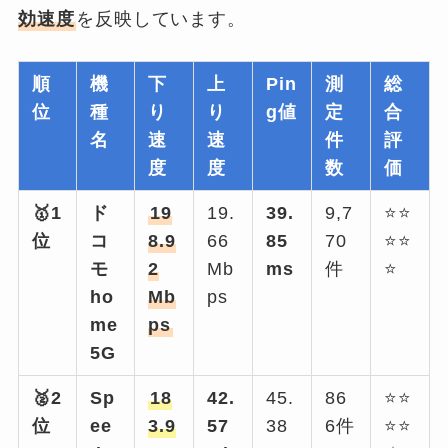
効速度
を反映しています。
順
機
下
上
Pin
測
総
位
種
り
り
g値
定
合
名
速
速
件
評
度
度
数
価
🥇1
ド
19
19.
39.
9,7
⭐⭐
位
コ
8.9
66
85
70
⭐⭐
モ
2
Mb
ms
件
⭐
ho
Mb
ps
me
ps
5G
🥈2
Sp
18
42.
45.
86
⭐⭐
位
ee
3.9
57
38
6件
⭐⭐