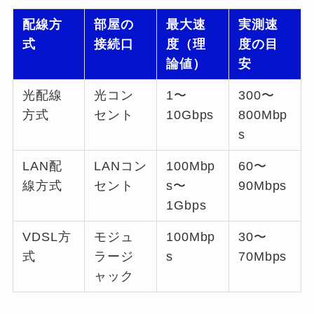
配線方
部屋の
最大速
実測速
式
接続口
度（理
度の目
論値）
安
光配線
光コン
1〜
300〜
方式
セント
10Gbps
800Mbp
s
LAN配
LANコン
100Mbp
60〜
線方式
セント
s〜
90Mbps
1Gbps
VDSL方
モジュ
100Mbp
30〜
式
ラージ
s
70Mbps
ャック