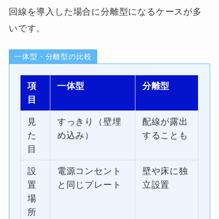
回線を導入した場合に分離型になるケースが多
いです。
一体型・分離型の比較
項
一体型
分離型
目
見
すっきり（壁埋
配線が露出
た
め込み）
することも
目
設
電源コンセント
壁や床に独
置
と同じプレート
立設置
場
所