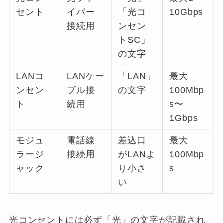
セント
イバー
「光コ
10Gbps
接続用
ンセン
トSC」
の文字
LANコ
LANケー
「LAN」
最大
ンセン
ブル接
の文字
100Mbp
ト
続用
s〜
1Gbps
モジュ
電話線
差込口
最大
ラージ
接続用
がLANよ
100Mbp
ャック
り小さ
s
い
光コンセントには必ず「光」の文字が記載され