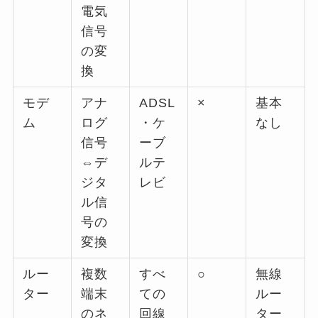
電気
信号
の変
換
モデ
アナ
ADSL
×
基本
ム
ログ
・ケ
なし
信号
ーブ
⇔デ
ルテ
ジタ
レビ
ル信
号の
変換
ルー
複数
すべ
○
無線
ター
端末
ての
ルー
のネ
回線
ター