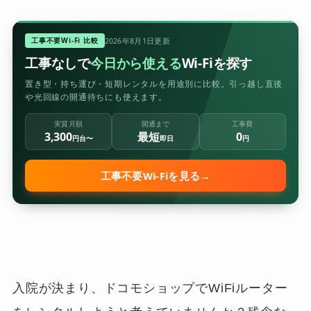
工事不要Wi-Fi 比較
2026年8月1日更新
工事なしで
今日から使える
Wi-Fiを探す
置き型・持ち運び・短期レンタルを用途別に比較。引っ越し直後
や光回線の開通待ちにも使えます。
実質月額
開通まで
工事費
3,300
最短
0
円台〜
即日
円
工事不要Wi-Fiを見る
→
入院が決まり、ドコモショップでWiFiルーター