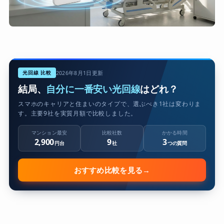
光回線 比較
2026年8月1日更新
結局、
自分に一番安い光回線
はどれ？
スマホのキャリアと住まいのタイプで、選ぶべき1社は変わりま
す。主要9社を実質月額で比較しました。
マンション最安
比較社数
かかる時間
2,900
9
3
円台
社
つの質問
おすすめ比較を見る
→