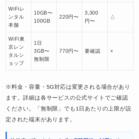
WiFiレ
10GB〜
3,300
ンタル
220円〜
△
100GB
円〜
本舗
WiFi東
1日
京レン
3GB〜
770円〜
要確認
×
タルシ
無制限
ョップ
※料金・容量・5G対応は変更される場合があり
ます。詳細は各サービスの公式サイトでご確認
ください。「無制限」でも1日あたりの上限が設
定された端末があります。