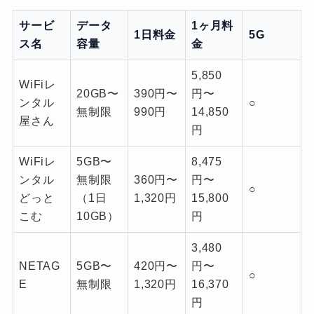
サービ
データ
1ヶ月料
1日料金
5G
ス名
容量
金
5,850
WiFiレ
20GB〜
390円〜
円〜
ンタル
○
無制限
990円
14,850
屋さん
円
WiFiレ
5GB〜
8,475
ンタル
無制限
360円〜
円〜
○
どっと
（1日
1,320円
15,800
こむ
10GB）
円
3,480
NETAG
5GB〜
420円〜
円〜
○
E
無制限
1,320円
16,370
円