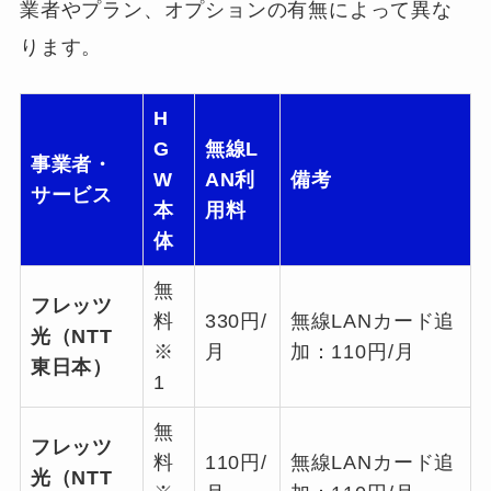
業者やプラン、オプションの有無によって異な
ります。
H
G
無線L
事業者・
W
AN利
備考
サービス
本
用料
体
無
フレッツ
料
330円/
無線LANカード追
光（NTT
※
月
加：110円/月
東日本）
1
無
フレッツ
料
110円/
無線LANカード追
光（NTT