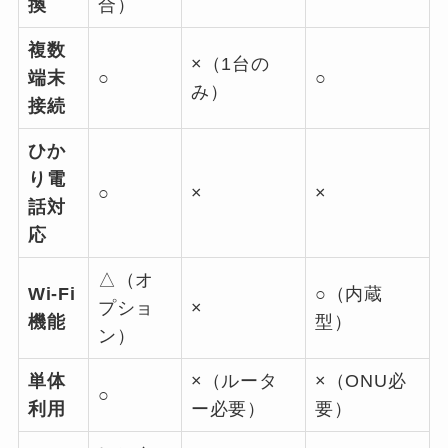
換
合）
複数
×（1台の
端末
○
○
み）
接続
ひか
り電
○
×
×
話対
応
△（オ
Wi-Fi
○（内蔵
プショ
×
機能
型）
ン）
単体
×（ルータ
×（ONU必
○
利用
ー必要）
要）