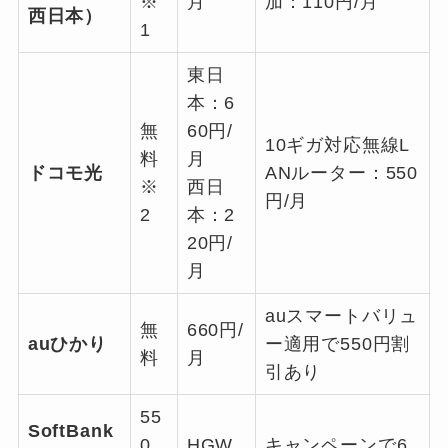
※
月
加：110円/月
西日本）
1
東日
本：6
無
60円/
10ギガ対応無線L
料
月
ドコモ光
ANルーター：550
※
西日
円/月
2
本：2
20円/
月
auスマートバリュ
無
660円/
auひかり
ー適用で550円割
料
月
引あり
55
SoftBank
0
HGW
キャンペーンで6