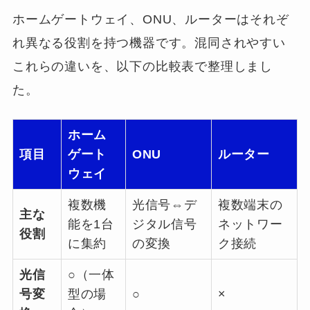
ホームゲートウェイ、ONU、ルーターはそれぞ
れ異なる役割を持つ機器です。混同されやすい
これらの違いを、以下の比較表で整理しまし
た。
ホーム
項目
ゲート
ONU
ルーター
ウェイ
複数機
光信号⇔デ
複数端末の
主な
能を1台
ジタル信号
ネットワー
役割
に集約
の変換
ク接続
光信
○（一体
号変
型の場
○
×