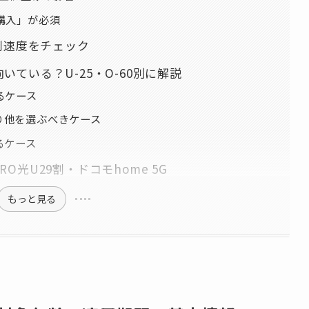
「購入」が必須
測速度をチェック
ている？U-25・O-60別に解説
るケース
り他を選ぶべきケース
るケース
光U29割・ドコモhome 5G
もっと見る