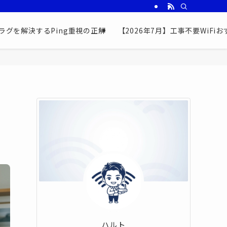
ラグを解決するPing重視の正解
【2026年7月】工事不要WiF
ハルト