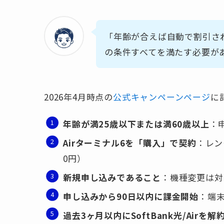
「年齢が合えば自動で割引さ
の条件すべてを満たす必要が
2026年4月時点の
公式キャンペーンページ
に
年齢が満25歳以下または満60歳以上
：
Airターミナル6を「購入」で契約
：レン
0円）
新規申し込みであること
：機種変更は対
申し込みから90日以内に課金開始
：端
過去3ヶ月以内にSoftBank光/Airを