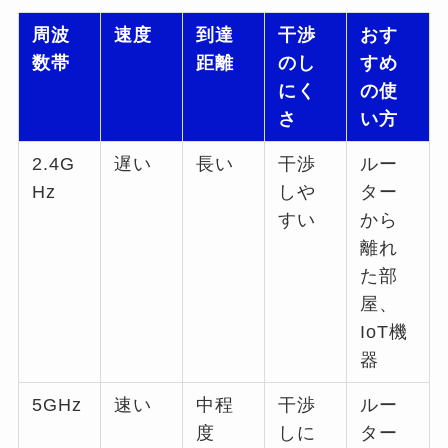
周波
速度
到達
干渉
おす
数帯
距離
のし
すめ
にく
の使
さ
い方
2.4G
遅い
長い
干渉
ルー
Hz
しや
ター
すい
から
離れ
た部
屋、
IoT機
器
5GHz
速い
中程
干渉
ルー
度
しに
ター