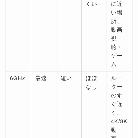
くい
に近
い場
所、
動画
視
聴・
ゲー
ム
6GHz
最速
短い
ほぼ
ルー
なし
ター
のす
ぐ近
く、
4K/8K
動