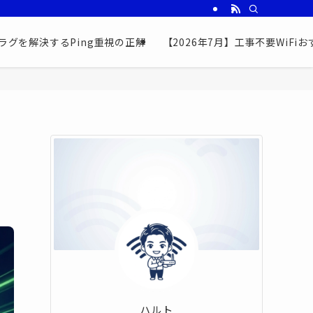
ラグを解決するPing重視の正解
【2026年7月】工事不要WiF
ハルト